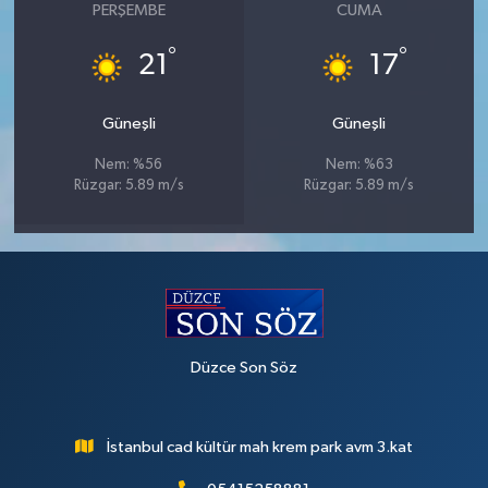
PERŞEMBE
CUMA
°
°
21
17
Güneşli
Güneşli
Nem: %56
Nem: %63
Rüzgar: 5.89 m/s
Rüzgar: 5.89 m/s
Düzce Son Söz
İstanbul cad kültür mah krem park avm 3.kat