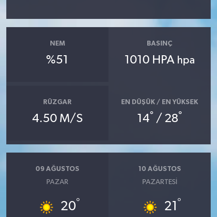
NEM
BASINÇ
%51
1010 HPA
hpa
RÜZGAR
EN DÜŞÜK / EN YÜKSEK
°
°
4.50 M/S
14
/ 28
09 AĞUSTOS
10 AĞUSTOS
PAZAR
PAZARTESI
°
°
20
21