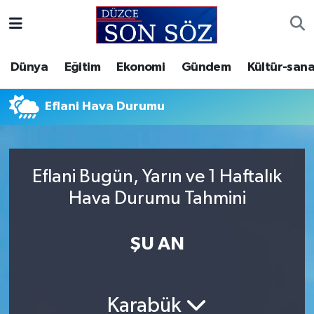
Foto Galeri
Akçakoca Nöbetçi Eczaneler
Dünya
Eğitim
Ekonomi
Gündem
Kültür-sana
Gizlilik Sözleşmesi
Akçakoca Hava Durumu
Eflani Hava Durumu
İletişim
Akçakoca Trafik Yoğunluk Haritası
Künye
Süper Lig Puan Durumu ve Fikstür
Eflani Bugün, Yarın ve 1 Haftalık
Hava Durumu Tahmini
Video Galeri
Tüm Manşetler
Son Dakika Haberleri
ŞU AN
Haber Arşivi
Karabük