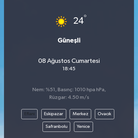
°
24
Güneşli
08 Ağustos Cumartesi
18:45
Nem: %51, Basınç: 1010 hpa hPa,
Rüzgar: 4.50 m/s
Eflani
Eskipazar
Merkez
Ovacık
Safranbolu
Yenice