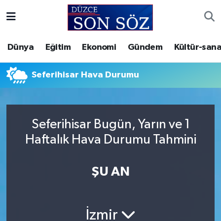
Foto Galeri
Akçakoca Nöbetçi Eczaneler
Dünya
Eğitim
Ekonomi
Gündem
Kültür-sana
Gizlilik Sözleşmesi
Akçakoca Hava Durumu
Seferihisar Hava Durumu
İletişim
Akçakoca Trafik Yoğunluk Haritası
Künye
Süper Lig Puan Durumu ve Fikstür
Seferihisar Bugün, Yarın ve 1
Haftalık Hava Durumu Tahmini
Video Galeri
Tüm Manşetler
Son Dakika Haberleri
ŞU AN
Haber Arşivi
İzmir