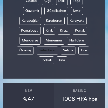
Çeşme
Çiğli
Dikili
Foça
Gaziemir
Güzelbahçe
İzmir
Karabağlar
Karaburun
Karşıyaka
Kemalpaşa
Kınık
Kiraz
Konak
Menderes
Menemen
Narlıdere
Ödemiş
Seferihisar
Selçuk
Tire
Torbalı
Urla
NEM
BASINÇ
%47
1008 HPA
hpa