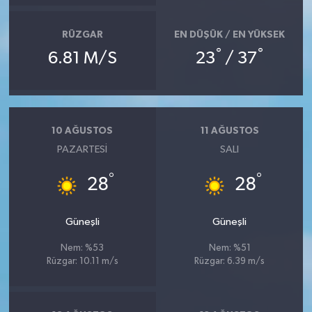
RÜZGAR
EN DÜŞÜK / EN YÜKSEK
°
°
6.81 M/S
23
/ 37
10 AĞUSTOS
11 AĞUSTOS
PAZARTESI
SALI
°
°
28
28
Güneşli
Güneşli
Nem: %53
Nem: %51
Rüzgar: 10.11 m/s
Rüzgar: 6.39 m/s