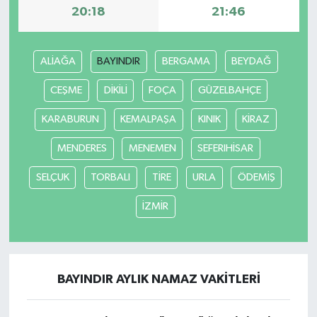
20:18
21:46
ALİAĞA
BAYINDIR
BERGAMA
BEYDAĞ
CEŞME
DİKİLİ
FOÇA
GÜZELBAHÇE
KARABURUN
KEMALPAŞA
KINIK
KİRAZ
MENDERES
MENEMEN
SEFERIHİSAR
SELÇUK
TORBALI
TİRE
URLA
ÖDEMİŞ
İZMİR
BAYINDIR AYLIK NAMAZ VAKITLERI