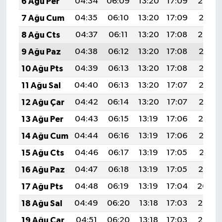
6 Ağu Per
04:34
06:09
13:20
17:09
20:22
7 Ağu Cum
04:35
06:10
13:20
17:09
20:21
8 Ağu Cts
04:37
06:11
13:20
17:08
20:20
9 Ağu Paz
04:38
06:12
13:20
17:08
20:18
10 Ağu Pts
04:39
06:13
13:20
17:08
20:17
11 Ağu Sal
04:40
06:13
13:20
17:07
20:16
12 Ağu Çar
04:42
06:14
13:20
17:07
20:15
13 Ağu Per
04:43
06:15
13:19
17:06
20:14
14 Ağu Cum
04:44
06:16
13:19
17:06
20:12
15 Ağu Cts
04:46
06:17
13:19
17:05
20:11
16 Ağu Paz
04:47
06:18
13:19
17:05
20:10
17 Ağu Pts
04:48
06:19
13:19
17:04
20:09
18 Ağu Sal
04:49
06:20
13:18
17:03
20:07
19 Ağu Çar
04:51
06:20
13:18
17:03
20:06