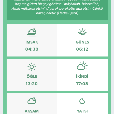
hoşuna giden bir şey görürse "mâşâallah, bârekallâh,
Allah mübarek etsin" diyerek bereketle dua etsin. Çünkü
nazar, haktır. (Hadis-i şerif)
İMSAK
GÜNEŞ
04:38
06:12
ÖĞLE
İKINDI
13:20
17:08
AKŞAM
YATSI