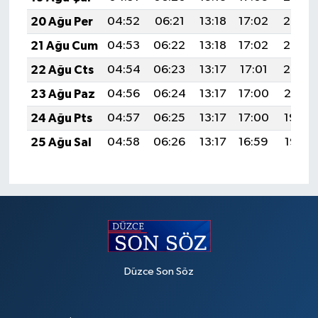
20 Ağu Per
04:52
06:21
13:18
17:02
20:05
21 Ağu Cum
04:53
06:22
13:18
17:02
20:03
22 Ağu Cts
04:54
06:23
13:17
17:01
20:02
23 Ağu Paz
04:56
06:24
13:17
17:00
20:01
24 Ağu Pts
04:57
06:25
13:17
17:00
19:59
25 Ağu Sal
04:58
06:26
13:17
16:59
19:58
Düzce Son Söz