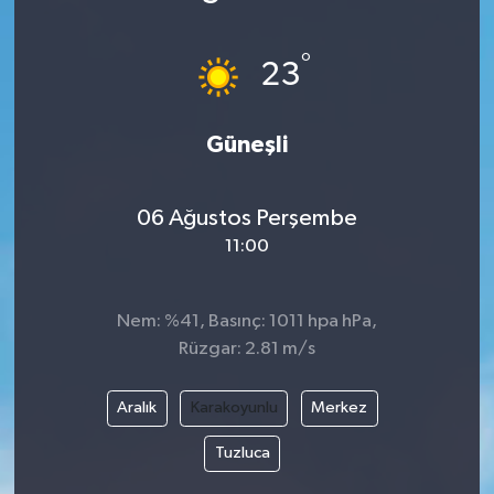
°
23
Güneşli
06 Ağustos Perşembe
11:00
Nem: %41, Basınç: 1011 hpa hPa,
Rüzgar: 2.81 m/s
Aralık
Karakoyunlu
Merkez
Tuzluca