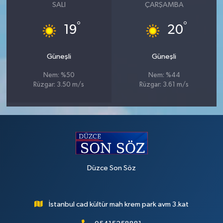
SALI
ÇARŞAMBA
°
°
19
20
Güneşli
Güneşli
Nem: %50
Nem: %44
Rüzgar: 3.50 m/s
Rüzgar: 3.61 m/s
Düzce Son Söz
İstanbul cad kültür mah krem park avm 3.kat