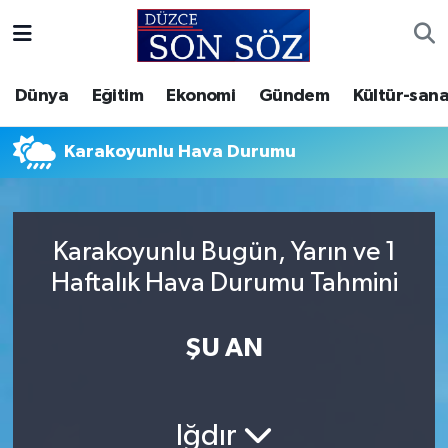
Foto Galeri
Akçakoca Nöbetçi Eczaneler
Dünya
Eğitim
Ekonomi
Gündem
Kültür-sana
Gizlilik Sözleşmesi
Akçakoca Hava Durumu
Karakoyunlu Hava Durumu
İletişim
Akçakoca Trafik Yoğunluk Haritası
Künye
Süper Lig Puan Durumu ve Fikstür
Karakoyunlu Bugün, Yarın ve 1
Haftalık Hava Durumu Tahmini
Video Galeri
Tüm Manşetler
Son Dakika Haberleri
ŞU AN
Haber Arşivi
Iğdır