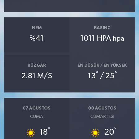
NEM
BASINÇ
%41
1011 HPA
hpa
RÜZGAR
EN DÜŞÜK / EN YÜKSEK
°
°
2.81 M/S
13
/ 25
07 AĞUSTOS
08 AĞUSTOS
CUMA
CUMARTESI
°
°
18
20