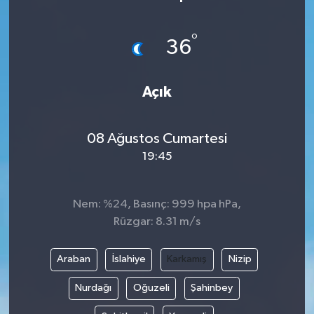
°
36
Açık
08 Ağustos Cumartesi
19:45
Nem: %24, Basınç: 999 hpa hPa,
Rüzgar: 8.31 m/s
Araban
İslahiye
Karkamış
Nizip
Nurdağı
Oğuzeli
Şahinbey