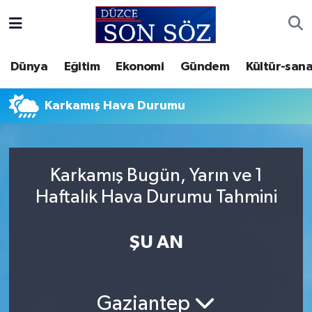
Foto Galeri
Akçakoca Nöbetçi Eczaneler
Dünya
Eğitim
Ekonomi
Gündem
Kültür-sana
Gizlilik Sözleşmesi
Akçakoca Hava Durumu
Karkamış Hava Durumu
İletişim
Akçakoca Trafik Yoğunluk Haritası
Künye
Süper Lig Puan Durumu ve Fikstür
Karkamış Bugün, Yarın ve 1
Haftalık Hava Durumu Tahmini
Video Galeri
Tüm Manşetler
Son Dakika Haberleri
ŞU AN
Haber Arşivi
Gaziantep