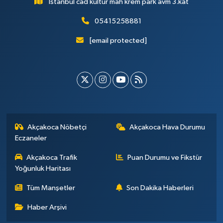
İstanbul cad kültür mah krem park avm 3.kat
05415258881
[email protected]
Akçakoca Nöbetçi
Akçakoca Hava Durumu
Eczaneler
Akçakoca Trafik
Puan Durumu ve Fikstür
Yoğunluk Haritası
Tüm Manşetler
Son Dakika Haberleri
Haber Arşivi