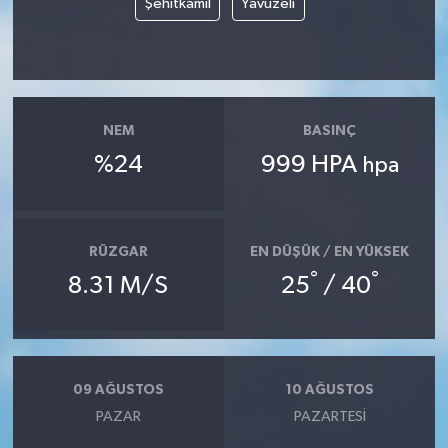
Şehitkamil
Yavuzeli
NEM
BASINÇ
%24
999 HPA
hpa
RÜZGAR
EN DÜŞÜK / EN YÜKSEK
°
°
8.31 M/S
25
/ 40
09 AĞUSTOS
10 AĞUSTOS
PAZAR
PAZARTESI