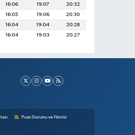
16:06
19:07
20:32
16:05
19:06
20:30
16:04
19:04
20:28
16:04
19:03
20:27
tası
Puan Durumu ve Fikstür