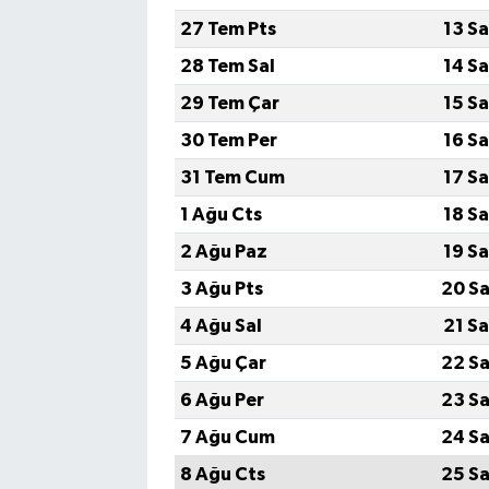
27 Tem Pts
13 S
28 Tem Sal
14 S
29 Tem Çar
15 S
30 Tem Per
16 S
31 Tem Cum
17 S
1 Ağu Cts
18 S
2 Ağu Paz
19 S
3 Ağu Pts
20 Sa
4 Ağu Sal
21 S
5 Ağu Çar
22 Sa
6 Ağu Per
23 Sa
7 Ağu Cum
24 Sa
8 Ağu Cts
25 Sa