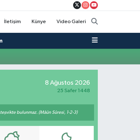
İletişim
Künye
Video Galeri
m
8 Ağustos 2026
25 Safer 1448
n teşvikte bulunmaz. (Mâûn Sûresi, 1-2-3)