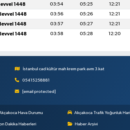
levvel 1448
03:54
05:25
12:21
ulevvel 1448
03:56
05:26
12:21
ulevvel 1448
03:57
05:27
12:21
ulevvel 1448
03:58
05:28
12:20
İstanbul cad kültür mah krem park avm 3.kat
05415258881
[email protected]
Akçakoca Hava Durumu
Akçakoca Trafik Yoğunluk Hari
on Dakika Haberleri
Haber Arşivi