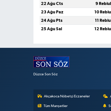
22 Ağu Cts
9 Rebiu
23 Ağu Paz
10 Rebi
24 Ağu Pts
11 Rebi
25 Ağu Sal
12 Rebi
Düzce Son Söz
Akçakoca Nöbetçi Eczaneler
Tüm Manşetler
S