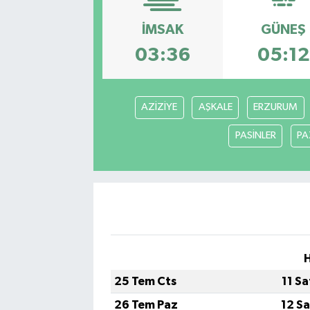
İMSAK
GÜNEŞ
03:36
05:12
AZİZİYE
AŞKALE
ERZURUM
PASİNLER
PA
H
25 Tem Cts
11 S
26 Tem Paz
12 S