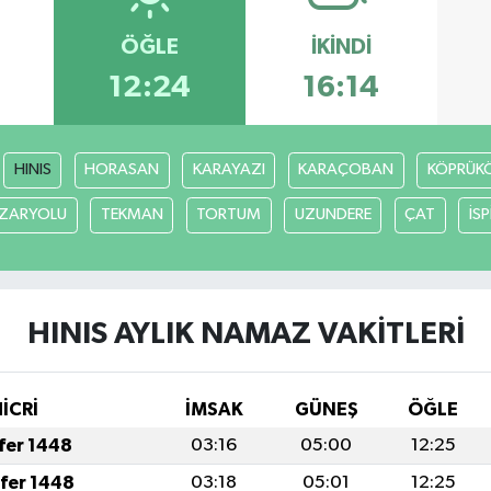
ÖĞLE
İKINDI
12:24
16:14
HINIS
HORASAN
KARAYAZI
KARAÇOBAN
KÖPRÜK
ZARYOLU
TEKMAN
TORTUM
UZUNDERE
ÇAT
İSP
HINIS AYLIK NAMAZ VAKITLERI
İCRİ
İMSAK
GÜNEŞ
ÖĞLE
afer 1448
03:16
05:00
12:25
afer 1448
03:18
05:01
12:25