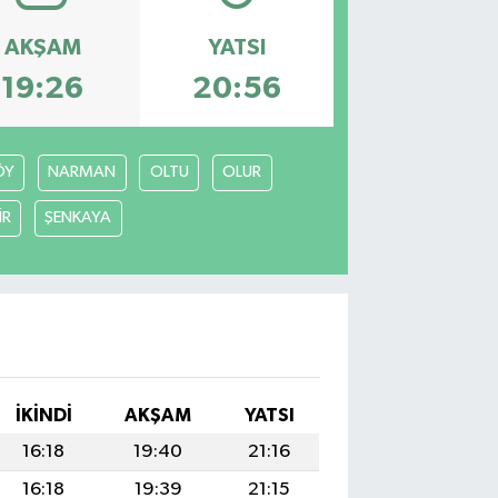
AKŞAM
YATSI
19:26
20:56
ÖY
NARMAN
OLTU
OLUR
İR
ŞENKAYA
İKINDI
AKŞAM
YATSI
16:18
19:40
21:16
16:18
19:39
21:15