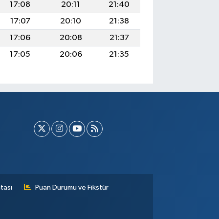
17:08
20:11
21:40
17:07
20:10
21:38
17:06
20:08
21:37
17:05
20:06
21:35
tası
Puan Durumu ve Fikstür