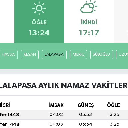
ÖĞLE
İKINDI
6
13:24
17:17
HAVSA
KEŞAN
LALAPAŞA
MERİÇ
SÜLOĞLU
UZU
LALAPAŞA AYLIK NAMAZ VAKITLER
HİCRİ
İMSAK
GÜNEŞ
ÖĞLE
afer 1448
04:02
05:53
13:25
afer 1448
04:03
05:54
13:25