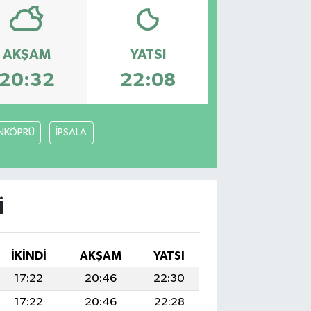
AKŞAM
YATSI
20:32
22:08
NKÖPRÜ
İPSALA
I
İKINDI
AKŞAM
YATSI
17:22
20:46
22:30
17:22
20:46
22:28