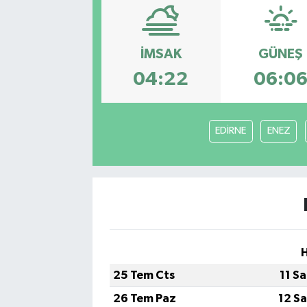
İMSAK
GÜNEŞ
04:22
06:0
EDİRNE
ENEZ
25 Tem Cts
11 S
26 Tem Paz
12 S