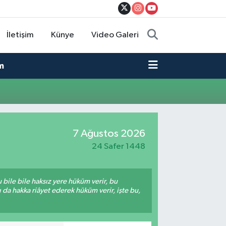
İletişim
Künye
Video Galeri
m
7 Ağustos 2026
24 Safer 1448
bile bile haksız yere hüküm verir, bu
da hakka riâyet ederek hüküm verir, işte bu,