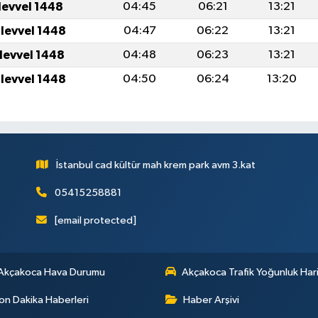
levvel 1448
04:45
06:21
13:21
ulevvel 1448
04:47
06:22
13:21
ulevvel 1448
04:48
06:23
13:21
ulevvel 1448
04:50
06:24
13:20
İstanbul cad kültür mah krem park avm 3.kat
05415258881
[email protected]
Akçakoca Hava Durumu
Akçakoca Trafik Yoğunluk Hari
on Dakika Haberleri
Haber Arşivi