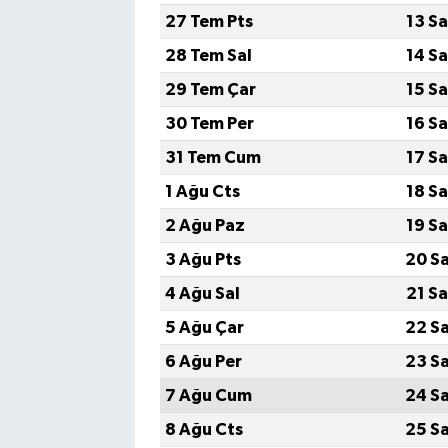
27 Tem Pts
13 S
28 Tem Sal
14 S
29 Tem Çar
15 S
30 Tem Per
16 S
31 Tem Cum
17 S
1 Ağu Cts
18 S
2 Ağu Paz
19 S
3 Ağu Pts
20 S
4 Ağu Sal
21 S
5 Ağu Çar
22 S
6 Ağu Per
23 S
7 Ağu Cum
24 S
8 Ağu Cts
25 S