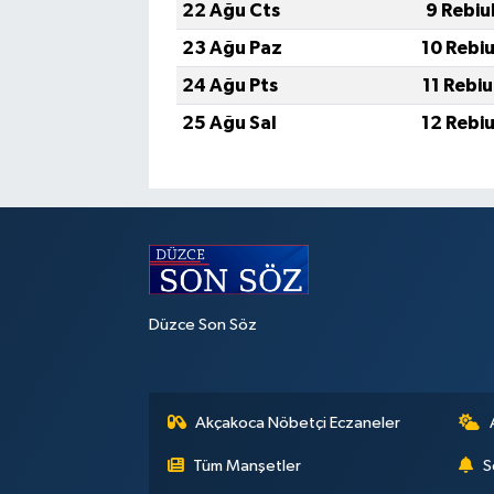
22 Ağu Cts
9 Rebiu
23 Ağu Paz
10 Rebi
24 Ağu Pts
11 Rebi
25 Ağu Sal
12 Rebi
Düzce Son Söz
Akçakoca Nöbetçi Eczaneler
Tüm Manşetler
S