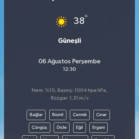
°
38
Güneşli
06 Ağustos Perşembe
12:30
Nem: %10, Basınç: 1004 hpa hPa,
Rüzgar: 1.31 m/s
Bağlar
Bismil
Çermik
Çınar
Çüngüş
Dicle
Eğil
Ergani