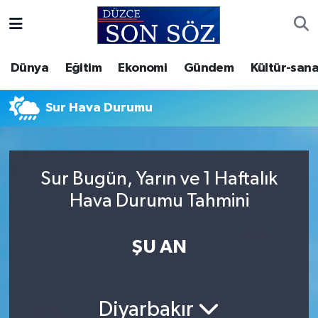
Foto Galeri
Akçakoca Nöbetçi Eczaneler
Dünya
Eğitim
Ekonomi
Gündem
Kültür-sana
Gizlilik Sözleşmesi
Akçakoca Hava Durumu
Sur Hava Durumu
İletişim
Akçakoca Trafik Yoğunluk Haritası
Künye
Süper Lig Puan Durumu ve Fikstür
Sur Bugün, Yarın ve 1 Haftalık
Hava Durumu Tahmini
Video Galeri
Tüm Manşetler
Son Dakika Haberleri
ŞU AN
Haber Arşivi
Diyarbakır