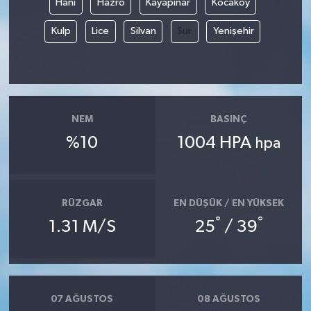
Hani
Hazro
Kayapınar
Kocaköy
Kulp
Lice
Silvan
Sur
Yenişehir
NEM
BASINÇ
%10
1004 HPA
hpa
RÜZGAR
EN DÜŞÜK / EN YÜKSEK
°
°
1.31 M/S
25
/ 39
07 AĞUSTOS
08 AĞUSTOS