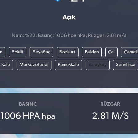
Açık
Nem: %22, Basınç: 1006 hpa hPa, Rüzgar: 2.81 m/s
an
Bekilli
Beyağaç
Bozkurt
Buldan
Çal
Çameli
Kale
Merkezefendi
Pamukkale
Sarayköy
Serinhisar
BASINÇ
RÜZGAR
1006 HPA
2.81 M/S
hpa