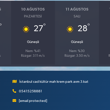
S
10 AĞUSTOS
11 AĞUSTOS
PAZARTESI
SALI
°
°
°
27
28
Güneşli
Güneşli
Nem: %41
Nem: %30
s
Rüzgar: 3.11 m/s
Rüzgar: 3.50 m/s
İstanbul cad kültür mah krem park avm 3.kat
05415258881
[email protected]