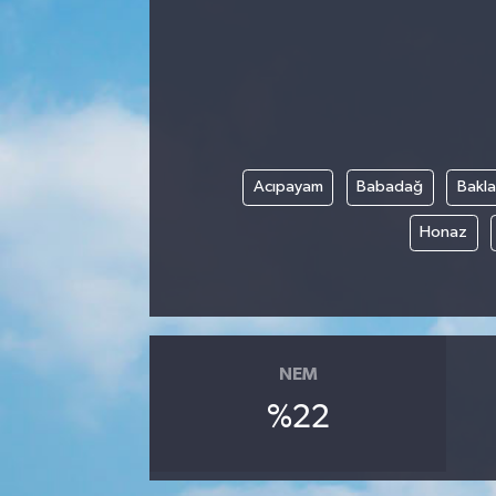
Acıpayam
Babadağ
Bakl
Honaz
NEM
%22