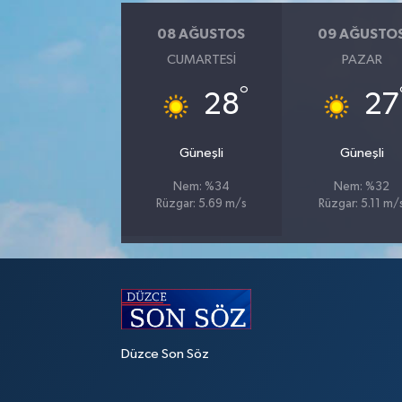
08 AĞUSTOS
09 AĞUSTO
CUMARTESI
PAZAR
°
28
27
Güneşli
Güneşli
Nem: %34
Nem: %32
Rüzgar: 5.69 m/s
Rüzgar: 5.11 m/
Düzce Son Söz