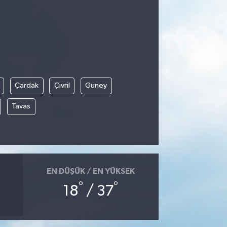
Çardak
Çivril
Güney
Tavas
EN DÜŞÜK / EN YÜKSEK
°
°
18
/ 37