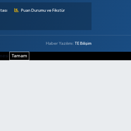
tası
Puan Durumu ve Fikstür
Haber Yazılımı:
TE Bilişim
şmesi
Tamam