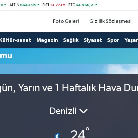
11
6648.99
13.773
64.960,21
ALTIN
BİST
BTC
Foto Galeri
Gizlilik Sözleşmesi
Kültür-sanat
Magazin
Sağlık
Siyaset
Spor
Yaşa
umu
ün, Yarın ve 1 Haftalık Hava D
Denizli
°
24