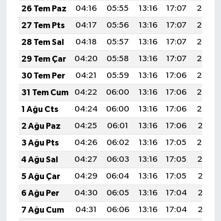
26 Tem Paz
04:16
05:55
13:16
17:07
20:27
27 Tem Pts
04:17
05:56
13:16
17:07
20:26
28 Tem Sal
04:18
05:57
13:16
17:07
20:26
29 Tem Çar
04:20
05:58
13:16
17:07
20:25
30 Tem Per
04:21
05:59
13:16
17:06
20:24
31 Tem Cum
04:22
06:00
13:16
17:06
20:23
1 Ağu Cts
04:24
06:00
13:16
17:06
20:22
2 Ağu Paz
04:25
06:01
13:16
17:06
20:21
3 Ağu Pts
04:26
06:02
13:16
17:05
20:20
4 Ağu Sal
04:27
06:03
13:16
17:05
20:19
5 Ağu Çar
04:29
06:04
13:16
17:05
20:18
6 Ağu Per
04:30
06:05
13:16
17:04
20:17
7 Ağu Cum
04:31
06:06
13:16
17:04
20:16