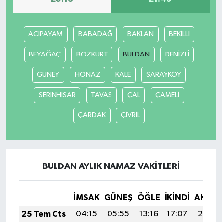
ACIPAYAM
BABADAĞ
BAKLAN
BEKİLLİ
BEYAĞAÇ
BOZKURT
BULDAN
DENİZLİ
GÜNEY
HONAZ
KALE
SARAYKÖY
SERİNHİSAR
TAVAS
ÇAL
ÇAMELİ
ÇARDAK
ÇİVRİL
BULDAN AYLIK NAMAZ VAKITLERI
İMSAK
GÜNEŞ
ÖĞLE
İKINDI
AKŞA
25 Tem Cts
04:15
05:55
13:16
17:07
20:28