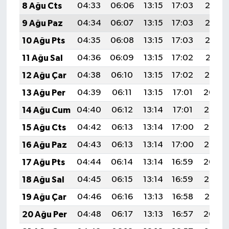
8 Ağu Cts
04:33
06:06
13:15
17:03
20:15
9 Ağu Paz
04:34
06:07
13:15
17:03
20:13
10 Ağu Pts
04:35
06:08
13:15
17:03
20:12
11 Ağu Sal
04:36
06:09
13:15
17:02
20:11
12 Ağu Çar
04:38
06:10
13:15
17:02
20:10
13 Ağu Per
04:39
06:11
13:15
17:01
20:09
14 Ağu Cum
04:40
06:12
13:14
17:01
20:07
15 Ağu Cts
04:42
06:13
13:14
17:00
20:06
16 Ağu Paz
04:43
06:13
13:14
17:00
20:05
17 Ağu Pts
04:44
06:14
13:14
16:59
20:04
18 Ağu Sal
04:45
06:15
13:14
16:59
20:02
19 Ağu Çar
04:46
06:16
13:13
16:58
20:01
20 Ağu Per
04:48
06:17
13:13
16:57
20:00