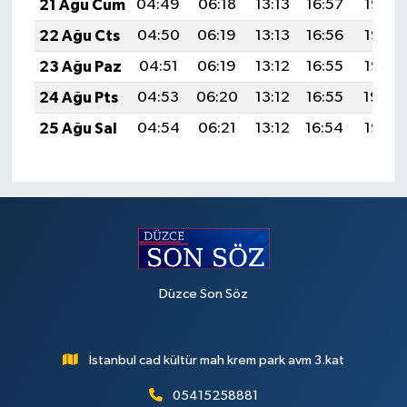
21 Ağu Cum
04:49
06:18
13:13
16:57
19:58
22 Ağu Cts
04:50
06:19
13:13
16:56
19:57
23 Ağu Paz
04:51
06:19
13:12
16:55
19:56
24 Ağu Pts
04:53
06:20
13:12
16:55
19:54
25 Ağu Sal
04:54
06:21
13:12
16:54
19:53
Düzce Son Söz
İstanbul cad kültür mah krem park avm 3.kat
05415258881