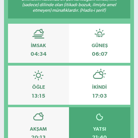
(sadece) dilinde olan (itikadı bozuk, ilmiyle amel
etmeyen) münafıklardır. (Hadis-i şerif)
İMSAK
GÜNEŞ
04:34
06:07
ÖĞLE
İKINDI
13:15
17:03
AKŞAM
YATSI
20:13
21:40