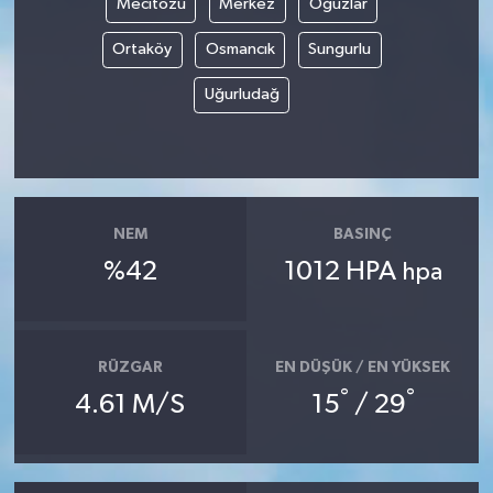
Mecitözü
Merkez
Oğuzlar
Ortaköy
Osmancık
Sungurlu
Uğurludağ
NEM
BASINÇ
%42
1012 HPA
hpa
RÜZGAR
EN DÜŞÜK / EN YÜKSEK
°
°
4.61 M/S
15
/ 29