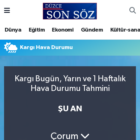
Foto Galeri
Akçakoca Nöbetçi Eczaneler
Dünya
Eğitim
Ekonomi
Gündem
Kültür-sana
Gizlilik Sözleşmesi
Akçakoca Hava Durumu
Kargı Hava Durumu
İletişim
Akçakoca Trafik Yoğunluk Haritası
Künye
Süper Lig Puan Durumu ve Fikstür
Kargı Bugün, Yarın ve 1 Haftalık
Hava Durumu Tahmini
Video Galeri
Tüm Manşetler
Son Dakika Haberleri
ŞU AN
Haber Arşivi
Çorum