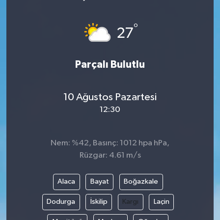
°
27
Parçalı Bulutlu
10 Ağustos Pazartesi
12:30
Nem: %42, Basınç: 1012 hpa hPa,
Rüzgar: 4.61 m/s
Alaca
Bayat
Boğazkale
Dodurga
İskilip
Kargı
Laçin