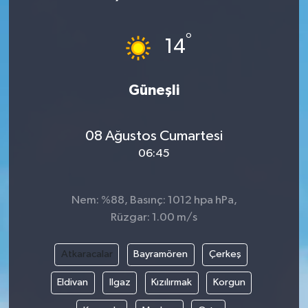
°
14
Güneşli
08 Ağustos Cumartesi
06:45
Nem: %88, Basınç: 1012 hpa hPa,
Rüzgar: 1.00 m/s
Atkaracalar
Bayramören
Çerkeş
Eldivan
Ilgaz
Kızılırmak
Korgun