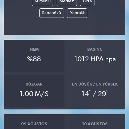
Kurşunlu
Merkez
Orta
Şabanözü
Yapraklı
NEM
BASINÇ
%88
1012 HPA
hpa
RÜZGAR
EN DÜŞÜK / EN YÜKSEK
°
°
1.00 M/S
14
/ 29
09 AĞUSTOS
10 AĞUSTOS