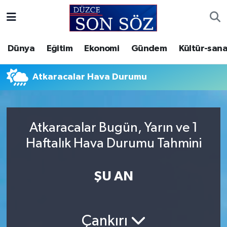
Foto Galeri
Akçakoca Nöbetçi Eczaneler
Dünya
Eğitim
Ekonomi
Gündem
Kültür-sana
Gizlilik Sözleşmesi
Akçakoca Hava Durumu
Atkaracalar Hava Durumu
İletişim
Akçakoca Trafik Yoğunluk Haritası
Künye
Süper Lig Puan Durumu ve Fikstür
Atkaracalar Bugün, Yarın ve 1
Haftalık Hava Durumu Tahmini
Video Galeri
Tüm Manşetler
Son Dakika Haberleri
ŞU AN
Haber Arşivi
Çankırı