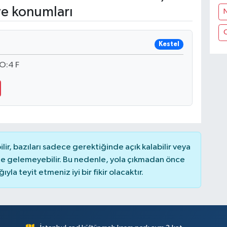
ve konumları
N
Kestel
O:4 F
r, bazıları sadece gerektiğinde açık kalabilir veya
 gelemeyebilir. Bu nedenle, yola çıkmadan önce
la teyit etmeniz iyi bir fikir olacaktır.