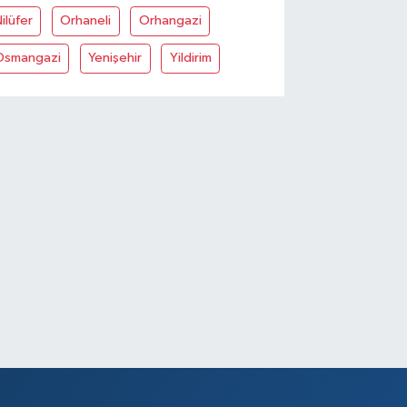
ilüfer
Orhaneli
Orhangazi
Osmangazi
Yenişehir
Yildirim