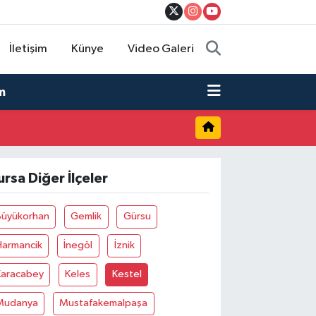
İletişim
Künye
Video Galeri
m
ursa Diğer İlçeler
Büyükorhan
Gemlik
Gürsu
Harmancik
İnegöl
İznik
Karacabey
Keles
Kestel
Mudanya
Mustafakemalpaşa