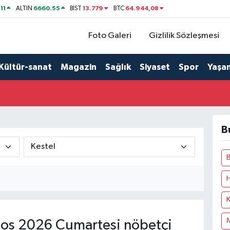
11
6660.55
13.779
64.944,08
ALTIN
BİST
BTC
Foto Galeri
Gizlilik Sözleşmesi
Kültür-sanat
Magazin
Sağlık
Siyaset
Spor
Yaşa
B
os 2026 Cumartesi nöbetçi