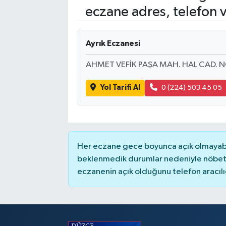
eczane adres, telefon 
Ayrık Eczanesi
AHMET VEFİK PAŞA MAH. HAL CAD. N
Yol Tarifi Al
0 (224) 503 45 05
Her eczane gece boyunca açık olmayabili
beklenmedik durumlar nedeniyle nöbete
eczanenin açık olduğunu telefon aracılığıy