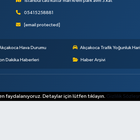
İstanbul cad kültür mah krem park avm 3.kat
05415258881
[email protected]
Akçakoca Hava Durumu
Akçakoca Trafik Yoğunluk Hari
on Dakika Haberleri
Haber Arşivi
n faydalanıyoruz. Detaylar için lütfen tıklayın.
Gizlilik Sözle