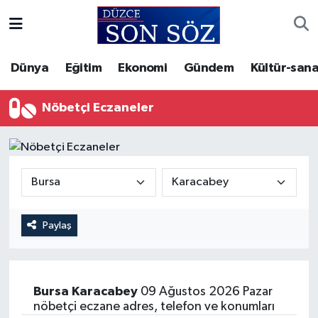
Foto Galeri
Akçakoca Nöbetçi Eczaneler
Dünya
Eğitim
Ekonomi
Gündem
Kültür-sana
Gizlilik Sözleşmesi
Akçakoca Hava Durumu
Nöbetçi Eczaneler
İletişim
Akçakoca Trafik Yoğunluk Haritası
Künye
Süper Lig Puan Durumu ve Fikstür
Video Galeri
Tüm Manşetler
Paylaş
Son Dakika Haberleri
Haber Arşivi
Bursa
Karacabey
09 Ağustos 2026 Pazar
nöbetçi eczane adres, telefon ve konumları