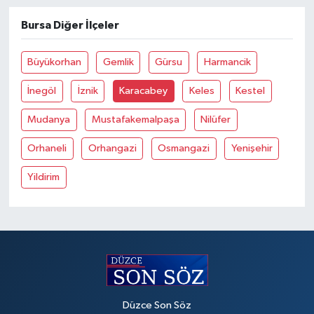
Bursa Diğer İlçeler
Büyükorhan
Gemlik
Gürsu
Harmancik
İnegöl
İznik
Karacabey
Keles
Kestel
Mudanya
Mustafakemalpaşa
Nilüfer
Orhaneli
Orhangazi
Osmangazi
Yenişehir
Yildirim
Düzce Son Söz