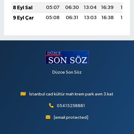
8 Eyl Sal
05:07
06:30
13:04
16:39
19:28
9 Eyl Çar
05:08
06:31
13:03
16:38
19:26
Düzce Son Söz
İstanbul cad kültür mah krem park avm 3.kat
05415258881
[email protected]