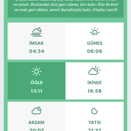
ve ameli. Bunlardan ikisi geri döner, biri kalır: Âile fertleri
ve malı geri döner, ameli (kendisiyle) kalır. (Hadis-i şerif)
İMSAK
GÜNEŞ
04:34
06:06
ÖĞLE
İKINDI
13:11
16:58
AKŞAM
YATSI
20:07
21:32