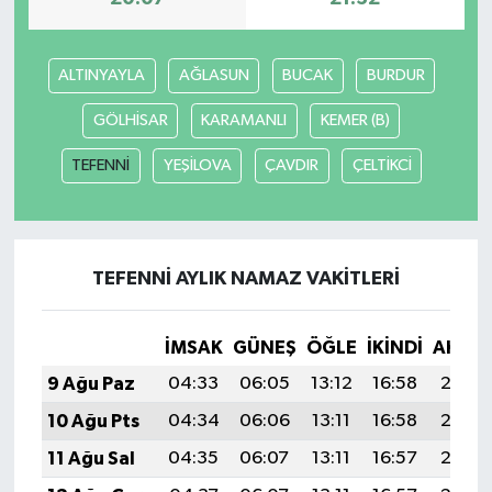
ALTINYAYLA
AĞLASUN
BUCAK
BURDUR
GÖLHİSAR
KARAMANLI
KEMER (B)
TEFENNİ
YEŞİLOVA
ÇAVDIR
ÇELTİKCİ
TEFENNİ AYLIK NAMAZ VAKITLERI
İMSAK
GÜNEŞ
ÖĞLE
İKINDI
AKŞA
9 Ağu Paz
04:33
06:05
13:12
16:58
20:08
10 Ağu Pts
04:34
06:06
13:11
16:58
20:07
11 Ağu Sal
04:35
06:07
13:11
16:57
20:06