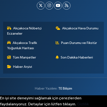
Akçakoca Nöbetçi
Akçakoca Hava Durumu
Eczaneler
Akçakoca Trafik
Puan Durumu ve Fikstür
Yoğunluk Haritası
Tüm Manşetler
Son Dakika Haberleri
Haber Arşivi
Haber Yazılımı:
TE Bilişim
En iyi site deneyimi sağlamak için çerezlerden
faydalanıyoruz. Detaylar için lütfen tıklayın.
Gizlilik