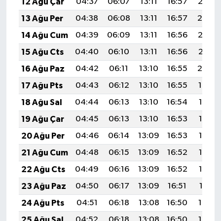
12 Ağu Çar
04:37
06:07
13:11
16:57
20:05
13 Ağu Per
04:38
06:08
13:11
16:57
20:04
14 Ağu Cum
04:39
06:09
13:11
16:56
20:02
15 Ağu Cts
04:40
06:10
13:11
16:56
20:01
16 Ağu Paz
04:42
06:11
13:10
16:55
20:00
17 Ağu Pts
04:43
06:12
13:10
16:55
19:59
18 Ağu Sal
04:44
06:13
13:10
16:54
19:57
19 Ağu Çar
04:45
06:13
13:10
16:53
19:56
20 Ağu Per
04:46
06:14
13:09
16:53
19:55
21 Ağu Cum
04:48
06:15
13:09
16:52
19:53
22 Ağu Cts
04:49
06:16
13:09
16:52
19:52
23 Ağu Paz
04:50
06:17
13:09
16:51
19:51
24 Ağu Pts
04:51
06:18
13:08
16:50
19:49
25 Ağu Sal
04:52
06:18
13:08
16:50
19:48