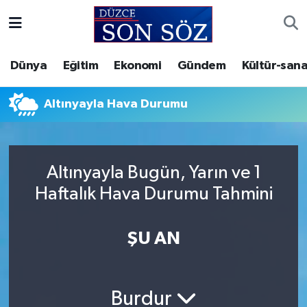
Foto Galeri
Akçakoca Nöbetçi Eczaneler
Dünya
Eğitim
Ekonomi
Gündem
Kültür-sana
Gizlilik Sözleşmesi
Akçakoca Hava Durumu
Altınyayla Hava Durumu
İletişim
Akçakoca Trafik Yoğunluk Haritası
Künye
Süper Lig Puan Durumu ve Fikstür
Altınyayla Bugün, Yarın ve 1
Haftalık Hava Durumu Tahmini
Video Galeri
Tüm Manşetler
Son Dakika Haberleri
ŞU AN
Haber Arşivi
Burdur