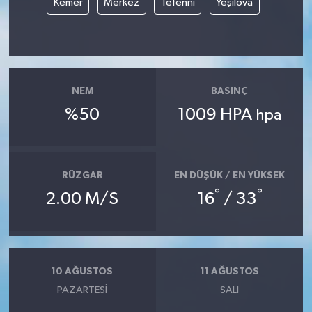
Kemer
Merkez
Tefenni
Yeşilova
NEM
BASINÇ
%50
1009 HPA
hpa
RÜZGAR
EN DÜŞÜK / EN YÜKSEK
°
°
2.00 M/S
16
/ 33
10 AĞUSTOS
11 AĞUSTOS
PAZARTESI
SALI