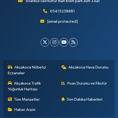
İstanbul cad kültür mah krem park avm 3.kat
05415258881
[email protected]
Akçakoca Nöbetçi
Akçakoca Hava Durumu
Eczaneler
Akçakoca Trafik
Puan Durumu ve Fikstür
Yoğunluk Haritası
Tüm Manşetler
Son Dakika Haberleri
Haber Arşivi