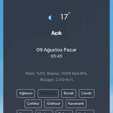
°
17
Açık
09 Ağustos Pazar
05:45
Nem: %50, Basınç: 1009 hpa hPa,
Rüzgar: 2.00 m/s
Ağlasun
Altınyayla
Bucak
Çavdır
Çeltikçi
Gölhisar
Karamanlı