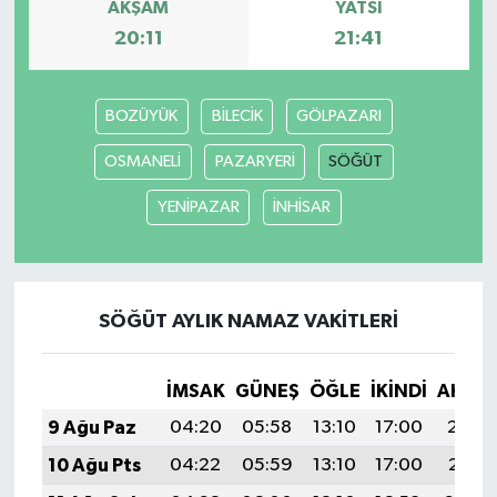
AKŞAM
YATSI
20:11
21:41
BOZÜYÜK
BİLECİK
GÖLPAZARI
OSMANELİ
PAZARYERİ
SÖĞÜT
YENİPAZAR
İNHİSAR
SÖĞÜT AYLIK NAMAZ VAKITLERI
İMSAK
GÜNEŞ
ÖĞLE
İKINDI
AKŞA
9 Ağu Paz
04:20
05:58
13:10
17:00
20:12
10 Ağu Pts
04:22
05:59
13:10
17:00
20:11