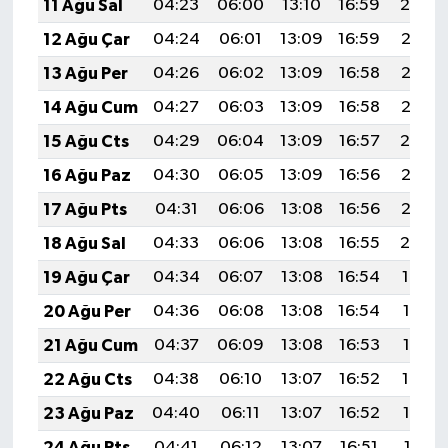
11 Ağu Sal
04:23
06:00
13:10
16:59
20:09
12 Ağu Çar
04:24
06:01
13:09
16:59
20:08
13 Ağu Per
04:26
06:02
13:09
16:58
20:07
14 Ağu Cum
04:27
06:03
13:09
16:58
20:06
15 Ağu Cts
04:29
06:04
13:09
16:57
20:04
16 Ağu Paz
04:30
06:05
13:09
16:56
20:03
17 Ağu Pts
04:31
06:06
13:08
16:56
20:02
18 Ağu Sal
04:33
06:06
13:08
16:55
20:00
19 Ağu Çar
04:34
06:07
13:08
16:54
19:59
20 Ağu Per
04:36
06:08
13:08
16:54
19:57
21 Ağu Cum
04:37
06:09
13:08
16:53
19:56
22 Ağu Cts
04:38
06:10
13:07
16:52
19:54
23 Ağu Paz
04:40
06:11
13:07
16:52
19:53
24 Ağu Pts
04:41
06:12
13:07
16:51
19:51