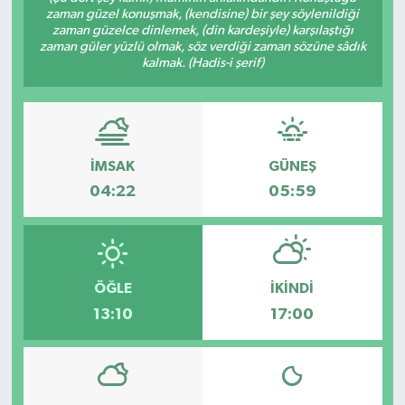
zaman güzel konuşmak, (kendisine) bir şey söylenildiği
zaman güzelce dinlemek, (din kardeşiyle) karşılaştığı
zaman güler yüzlü olmak, söz verdiği zaman sözüne sâdık
kalmak. (Hadis-i şerif)
İMSAK
GÜNEŞ
04:22
05:59
ÖĞLE
İKINDI
13:10
17:00