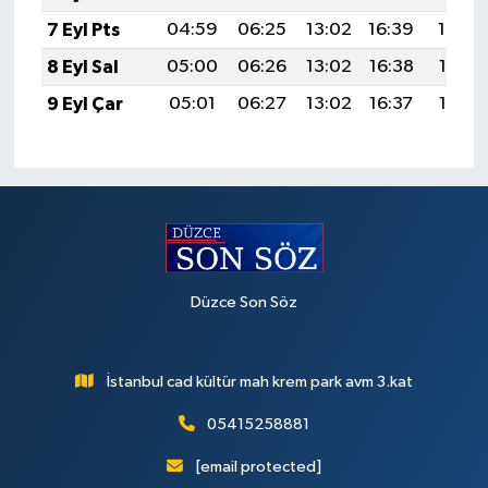
7 Eyl Pts
04:59
06:25
13:02
16:39
19:30
8 Eyl Sal
05:00
06:26
13:02
16:38
19:28
9 Eyl Çar
05:01
06:27
13:02
16:37
19:26
Düzce Son Söz
İstanbul cad kültür mah krem park avm 3.kat
05415258881
[email protected]