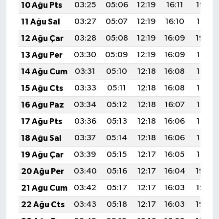
10 Ağu Pts
03:25
05:06
12:19
16:11
19:23
11 Ağu Sal
03:27
05:07
12:19
16:10
19:21
12 Ağu Çar
03:28
05:08
12:19
16:09
19:20
13 Ağu Per
03:30
05:09
12:19
16:09
19:19
14 Ağu Cum
03:31
05:10
12:18
16:08
19:17
15 Ağu Cts
03:33
05:11
12:18
16:08
19:16
16 Ağu Paz
03:34
05:12
12:18
16:07
19:14
17 Ağu Pts
03:36
05:13
12:18
16:06
19:13
18 Ağu Sal
03:37
05:14
12:18
16:06
19:12
19 Ağu Çar
03:39
05:15
12:17
16:05
19:10
20 Ağu Per
03:40
05:16
12:17
16:04
19:09
21 Ağu Cum
03:42
05:17
12:17
16:03
19:07
22 Ağu Cts
03:43
05:18
12:17
16:03
19:06