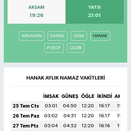
AKŞAM
YATSI
19:26
21:01
ARDAHAN
DAMAL
GÖLE
HANAK
POSOF
ÇILDIR
HANAK AYLIK NAMAZ VAKITLERI
İMSAK
GÜNEŞ
ÖĞLE
İKINDI
AKŞA
25 Tem Cts
03:01
04:50
12:20
16:17
19:40
26 Tem Paz
03:02
04:51
12:20
16:17
19:39
27 Tem Pts
03:04
04:52
12:20
16:16
19:38