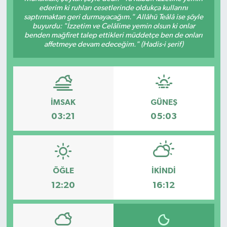
ederim ki ruhları cesetlerinde oldukça kullarını
saptırmaktan geri durmayacağım." Allâhü Teâlâ ise şöyle
buyurdu: "İzzetim ve Celâlime yemin olsun ki onlar
benden mağfiret talep ettikleri müddetçe ben de onları
affetmeye devam edeceğim." (Hadis-i şerif)
İMSAK
GÜNEŞ
03:21
05:03
ÖĞLE
İKINDI
12:20
16:12