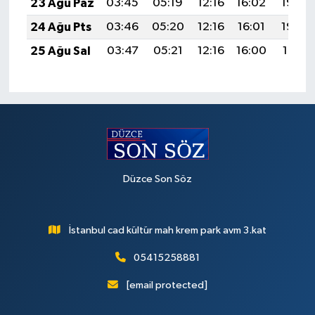
23 Ağu Paz
03:45
05:19
12:16
16:02
19:04
24 Ağu Pts
03:46
05:20
12:16
16:01
19:03
25 Ağu Sal
03:47
05:21
12:16
16:00
19:01
Düzce Son Söz
İstanbul cad kültür mah krem park avm 3.kat
05415258881
[email protected]