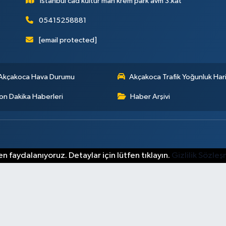
İstanbul cad kültür mah krem park avm 3.kat
05415258881
[email protected]
Akçakoca Hava Durumu
Akçakoca Trafik Yoğunluk Hari
on Dakika Haberleri
Haber Arşivi
n faydalanıyoruz. Detaylar için lütfen tıklayın.
Gizlilik Sözle