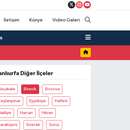
İletişim
Künye
Video Galeri
m
anlıurfa Diğer İlçeler
Akçakale
Birecik
Bozova
eylanpinar
Eyyübiye
Halfeti
aliliye
Harran
Hilvan
Karaköprü
Siverek
Suruç