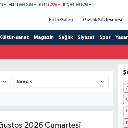
11
6660.55
13.779
64.959,79
ALTIN
BİST
BTC
Foto Galeri
Gizlilik Sözleşmesi
Kültür-sanat
Magazin
Sağlık
Siyaset
Spor
Yaşa
Ş
C
H
ğustos 2026 Cumartesi