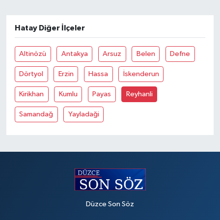
Hatay Diğer İlçeler
Altinözü
Antakya
Arsuz
Belen
Defne
Dörtyol
Erzin
Hassa
İskenderun
Kirikhan
Kumlu
Payas
Reyhanli
Samandağ
Yayladaği
Düzce Son Söz