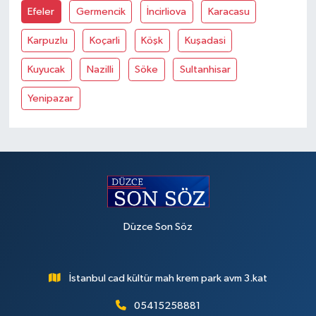
Efeler
Germencik
İncirliova
Karacasu
Karpuzlu
Koçarli
Köşk
Kuşadasi
Kuyucak
Nazilli
Söke
Sultanhisar
Yenipazar
Düzce Son Söz
İstanbul cad kültür mah krem park avm 3.kat
05415258881