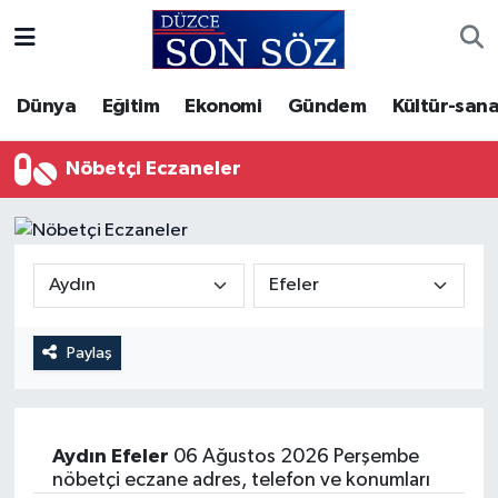
Foto Galeri
Akçakoca Nöbetçi Eczaneler
Dünya
Eğitim
Ekonomi
Gündem
Kültür-sana
Gizlilik Sözleşmesi
Akçakoca Hava Durumu
Nöbetçi Eczaneler
İletişim
Akçakoca Trafik Yoğunluk Haritası
Künye
Süper Lig Puan Durumu ve Fikstür
Video Galeri
Tüm Manşetler
Paylaş
Son Dakika Haberleri
Haber Arşivi
Aydın
Efeler
06 Ağustos 2026 Perşembe
nöbetçi eczane adres, telefon ve konumları