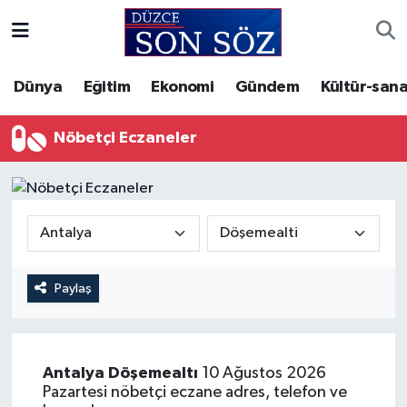
Foto Galeri
Akçakoca Nöbetçi Eczaneler
Dünya
Eğitim
Ekonomi
Gündem
Kültür-sana
Gizlilik Sözleşmesi
Akçakoca Hava Durumu
Nöbetçi Eczaneler
İletişim
Akçakoca Trafik Yoğunluk Haritası
Künye
Süper Lig Puan Durumu ve Fikstür
Video Galeri
Tüm Manşetler
Paylaş
Son Dakika Haberleri
Haber Arşivi
Antalya
Döşemealtı
10 Ağustos 2026
Pazartesi nöbetçi eczane adres, telefon ve