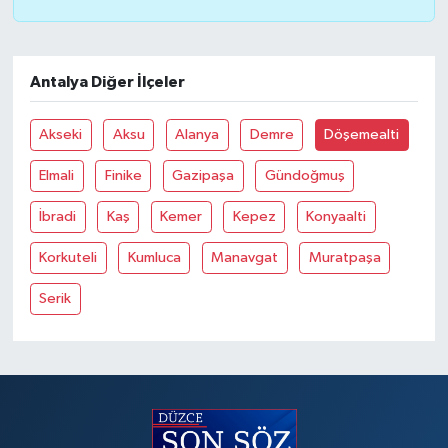
Antalya Diğer İlçeler
Akseki
Aksu
Alanya
Demre
Döşemealti
Elmali
Finike
Gazipaşa
Gündoğmuş
İbradi
Kaş
Kemer
Kepez
Konyaalti
Korkuteli
Kumluca
Manavgat
Muratpaşa
Serik