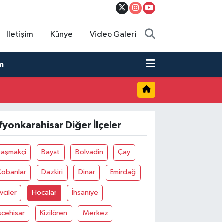
İletişim
Künye
Video Galeri
m
fyonkarahisar Diğer İlçeler
Başmakçi
Bayat
Bolvadin
Çay
Çobanlar
Dazkiri
Dinar
Emirdağ
vciler
Hocalar
İhsaniye
scehisar
Kizilören
Merkez