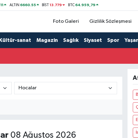
11
6660.55
13.779
64.959,79
ALTIN
BİST
BTC
Foto Galeri
Gizlilik Sözleşmesi
Kültür-sanat
Magazin
Sağlık
Siyaset
Spor
Yaşa
A
E
İ
ar
08 Ağustos 2026