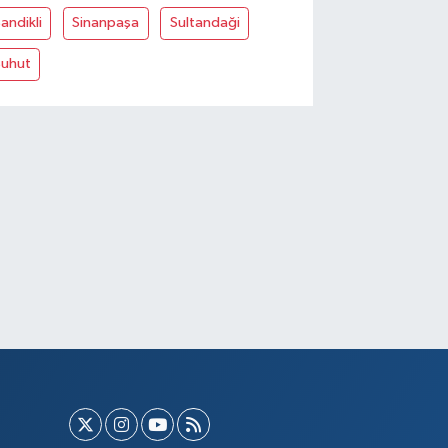
andikli
Sinanpaşa
Sultandaği
Şuhut