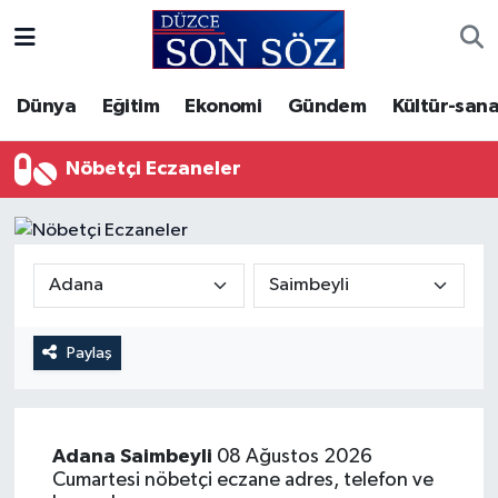
Foto Galeri
Akçakoca Nöbetçi Eczaneler
Dünya
Eğitim
Ekonomi
Gündem
Kültür-sana
Gizlilik Sözleşmesi
Akçakoca Hava Durumu
Nöbetçi Eczaneler
İletişim
Akçakoca Trafik Yoğunluk Haritası
Künye
Süper Lig Puan Durumu ve Fikstür
Video Galeri
Tüm Manşetler
Paylaş
Son Dakika Haberleri
Haber Arşivi
Adana
Saimbeyli
08 Ağustos 2026
Cumartesi nöbetçi eczane adres, telefon ve