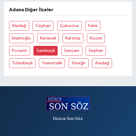
Adana Diğer İlçeler
Aladağ
Ceyhan
Çukurova
Feke
İmamoğlu
Karaisali
Karataş
Kozan
Pozanti
Saimbeyli
Sariçam
Seyhan
Tufanbeyli
Yumurtalik
Yüreğir
Aladağ
Düzce Son Söz