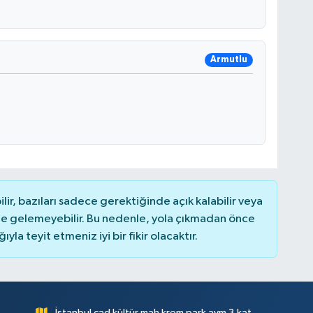
Armutlu
r, bazıları sadece gerektiğinde açık kalabilir veya
 gelemeyebilir. Bu nedenle, yola çıkmadan önce
la teyit etmeniz iyi bir fikir olacaktır.
İstanbul cad kültür mah krem park avm 3.kat