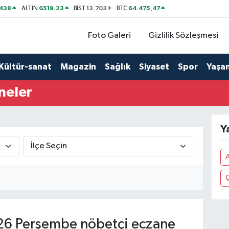
438
6518.23
13.703
64.475,47
ALTIN
BİST
BTC
Foto Galeri
Gizlilik Sözleşmesi
Kültür-sanat
Magazin
Sağlık
Siyaset
Spor
Yaşa
neler
Y
A
Ç
6 Perşembe nöbetçi eczane