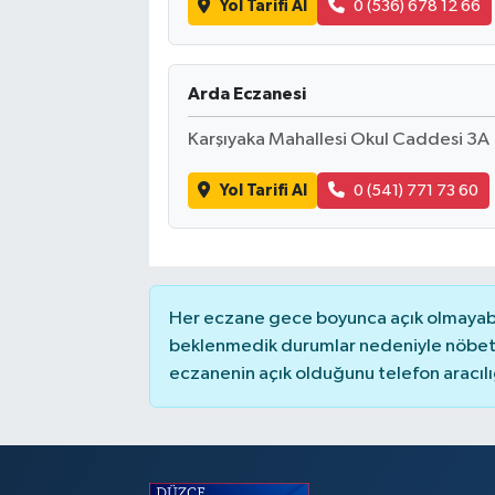
Yol Tarifi Al
0 (536) 678 12 66
Arda Eczanesi
Karşıyaka Mahallesi Okul Caddesi 3A
Yol Tarifi Al
0 (541) 771 73 60
Her eczane gece boyunca açık olmayabili
beklenmedik durumlar nedeniyle nöbete
eczanenin açık olduğunu telefon aracılığıy