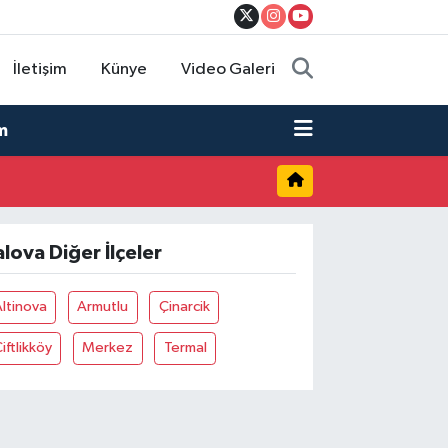
İletişim
Künye
Video Galeri
m
alova Diğer İlçeler
ltinova
Armutlu
Çinarcik
iftlikköy
Merkez
Termal