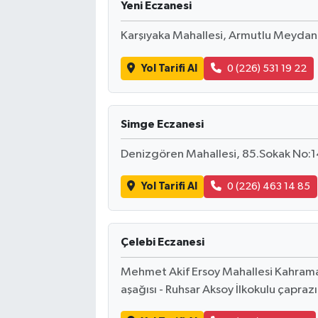
Yeni Eczanesi
Karşıyaka Mahallesi, Armutlu Meydanı
Yol Tarifi Al
0 (226) 531 19 22
Simge Eczanesi
Denizgören Mahallesi, 85.Sokak No:14
Yol Tarifi Al
0 (226) 463 14 85
Çelebi Eczanesi
Mehmet Akif Ersoy Mahallesi Kahrama
aşağısı - Ruhsar Aksoy İlkokulu çaprazı