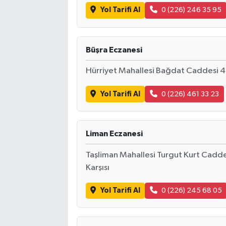
Yol Tarifi Al
0 (226) 246 35 95
Büşra Eczanesi
Hürriyet Mahallesi Bağdat Caddesi 42
Yol Tarifi Al
0 (226) 461 33 23
Liman Eczanesi
Taşliman Mahallesi Turgut Kurt Caddes
Karşısı
Yol Tarifi Al
0 (226) 245 68 05