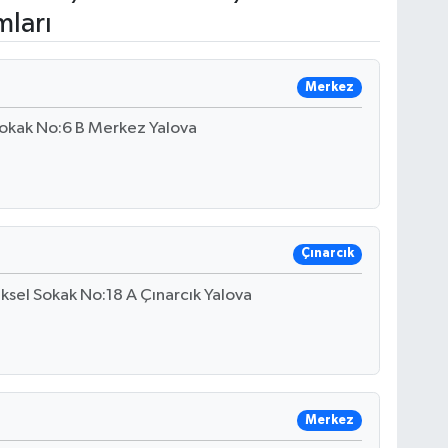
mları
Merkez
okak No:6 B Merkez Yalova
Çınarcık
ksel Sokak No:18 A Çınarcık Yalova
Merkez