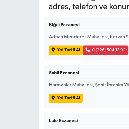
adres, telefon ve konu
Kiğılı Eczanesi
Adnan Menderes Mahallesi, Kervan S
Yol Tarifi Al
0 (226) 504 13 02
Sahil Eczanesi
Harmanlar Mahallesi, Şehit İbrahim Yü
Yol Tarifi Al
Lale Eczanesi