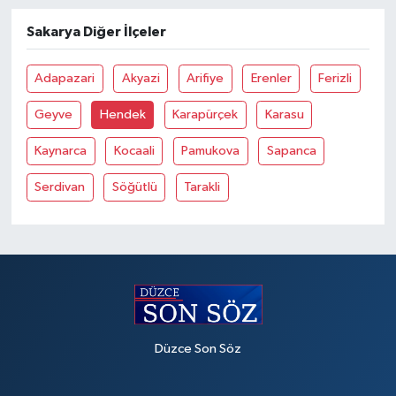
Sakarya Diğer İlçeler
Adapazari
Akyazi
Arifiye
Erenler
Ferizli
Geyve
Hendek
Karapürçek
Karasu
Kaynarca
Kocaali
Pamukova
Sapanca
Serdivan
Söğütlü
Tarakli
Düzce Son Söz