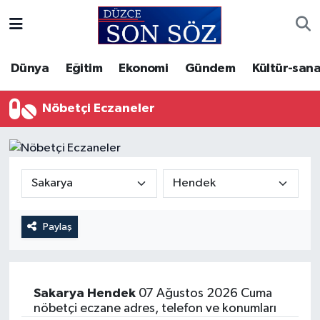
Foto Galeri
Akçakoca Nöbetçi Eczaneler
Dünya
Eğitim
Ekonomi
Gündem
Kültür-sana
Gizlilik Sözleşmesi
Akçakoca Hava Durumu
Nöbetçi Eczaneler
İletişim
Akçakoca Trafik Yoğunluk Haritası
Künye
Süper Lig Puan Durumu ve Fikstür
Video Galeri
Tüm Manşetler
Paylaş
Son Dakika Haberleri
Haber Arşivi
Sakarya
Hendek
07 Ağustos 2026 Cuma
nöbetçi eczane adres, telefon ve konumları