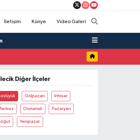
İletişim
Künye
Video Galeri
m
ilecik Diğer İlçeler
Bozüyük
Gölpazari
İnhisar
Merkez
Osmaneli
Pazaryeri
Söğüt
Yenipazar