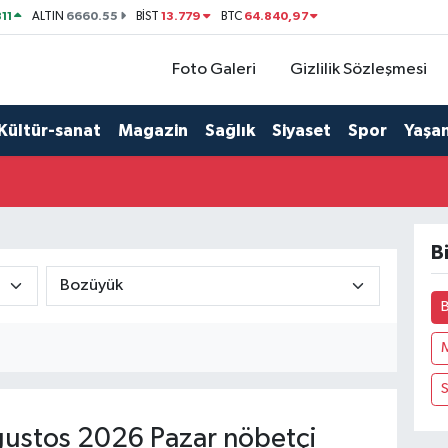
11
6660.55
13.779
64.840,97
ALTIN
BİST
BTC
Foto Galeri
Gizlilik Sözleşmesi
Kültür-sanat
Magazin
Sağlık
Siyaset
Spor
Yaşa
B
ustos 2026 Pazar nöbetçi