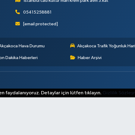
İstanbul cad kültür mah krem park avm 3.kat
05415258881
[email protected]
Akçakoca Hava Durumu
Akçakoca Trafik Yoğunluk Hari
on Dakika Haberleri
Haber Arşivi
n faydalanıyoruz. Detaylar için lütfen tıklayın.
Gizlilik Sözle